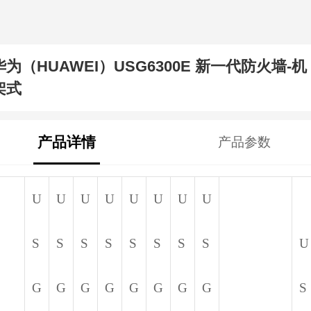
华为（HUAWEI）USG6300E 新一代防火墙-机
架式
产品详情
产品参数
U
U
U
U
U
U
U
U
S
S
S
S
S
S
S
S
U
G
G
G
G
G
G
G
G
S