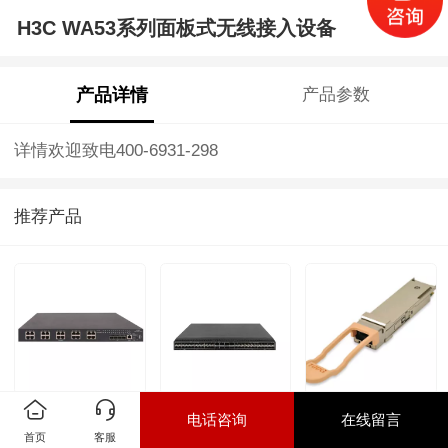
H3C WA53系列面板式无线接入设备
产品详情
产品参数
详情欢迎致电400-6931-298
推荐产品
H3C S5150-EI系
H3C S6550XE-HI
新华三（H3C）
电话咨询
在线留言
首页
客服
列多速率交换机
系列25G以太网交
100G速率